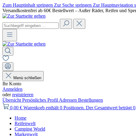
Zum Hauptinhalt springen
Zur Suche springen
Zur Hauptnavigation 
Versandkostenfrei ab 60€ Bestellwert – Außer Räder, Reifen und Spe
Menü schließen
Ihr Konto
Anmelden
oder
registrieren
Übersicht
Persönliches Profil
Adressen
Bestellungen
0,00 €
Warenkorb enthält 0 Positionen. Der Gesamtwert beträgt 0
Home
Reifenwelt
Camping World
Markenwelt