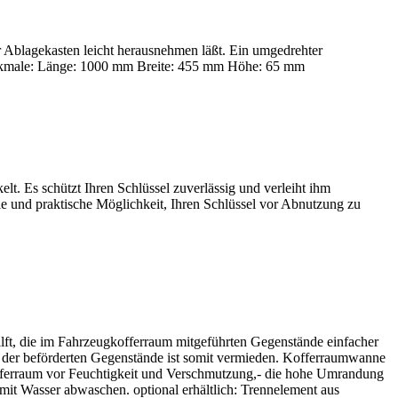
r Ablagekasten leicht herausnehmen läßt. Ein umgedrehter
erkmale: Länge: 1000 mm Breite: 455 mm Höhe: 65 mm
t. Es schützt Ihren Schlüssel zuverlässig und verleiht ihm
olle und praktische Möglichkeit, Ihren Schlüssel vor Abnutzung zu
ft, die im Fahrzeugkofferraum mitgeführten Gegenstände einfacher
n der beförderten Gegenstände ist somit vermieden. Kofferraumwanne
n Kofferraum vor Feuchtigkeit und Verschmutzung,- die hohe Umrandung
mit Wasser abwaschen. optional erhältlich: Trennelement aus