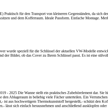
) Praktisch für den Transport von kleineren Gegenständen, da sich de
cksitzen und dem Kofferraum. Ideale Passform. Einfache Montage. M
r wurde speziell für die Schlüssel der aktuellen VW-Modelle entwickel
nd der Bilder, ob das Cover zu Ihrem Schlüssel passt. Es ist eine stilv
- 2025 Die Wanne stellt ein praktisches Zubehörelement dar. Sie hil
e den Ablageraum in beliebig viele Fächer unterteilen. Ein Verrutsche
etzt,- ist aus hochwertigem Thermokunststoff hergestellt,- schützt de
n.- lässt sich einfach herausnehmen und anschließend ausklopfen oder 