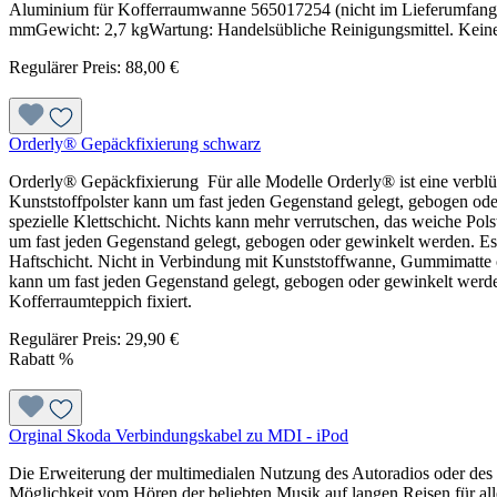
Aluminium für Kofferraumwanne 565017254 (nicht im Lieferumfang
mmGewicht: 2,7 kgWartung: Handelsübliche Reinigungsmittel. Keine s
Regulärer Preis:
88,00 €
Orderly® Gepäckfixierung schwarz
Orderly® Gepäckfixierung Für alle Modelle Orderly® ist eine verblü
Kunststoffpolster kann um fast jeden Gegenstand gelegt, gebogen ode
spezielle Klettschicht. Nichts kann mehr verrutschen, das weiche Pols
um fast jeden Gegenstand gelegt, gebogen oder gewinkelt werden. Es
Haftschicht. Nicht in Verbindung mit Kunststoffwanne, Gummimatte o
kann um fast jeden Gegenstand gelegt, gebogen oder gewinkelt werden.
Kofferraumteppich fixiert.
Regulärer Preis:
29,90 €
Rabatt
%
Orginal Skoda Verbindungskabel zu MDI - iPod
Die Erweiterung der multimedialen Nutzung des Autoradios oder des
Möglichkeit vom Hören der beliebten Musik auf langen Reisen für all