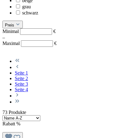
beige
grau
schwarz
Preis
Minimal
€
–
Maximal
€
Seite
1
Seite
2
Seite
3
Seite
4
73 Produkte
Rabatt
%