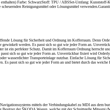
 enthalten) Farbe: SchwarzStoff: TPU / ABSSet-Umfang: Kunststoff-
cheuernden Reinigungsmittel oder Lösungsmittel verwenden.Garantie: 
ffende Lösung für Sicherheit und Ordnung im Kofferraum. Denn Orderly®
r gewinkelt werden. Es passt sich so gut wie jeder Form an. Unverrüc
ter ist ein perfekter Schutz. Damit im Kofferraum Ordnung herrscht und
 passt sich so gut wie jeder Form an. Unverrückbar fixiert wird Order
der wasserdichter Transporteinlage nutzbar. Einfache Lösung für Sich
 Es passt sich so gut wie jeder Form an und bietet durch das weiche P
 Navigationssystems mittels der Verbindungskabel zu MDI aus dem bun
e Besitzer der ŠKODA Wagen, welche mit der Schnittstelle Mitsumi (Med