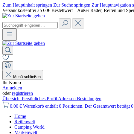
Zum Hauptinhalt springen
Zur Suche springen
Zur Hauptnavigation 
Versandkostenfrei ab 60€ Bestellwert – Außer Räder, Reifen und Spe
Menü schließen
Ihr Konto
Anmelden
oder
registrieren
Übersicht
Persönliches Profil
Adressen
Bestellungen
0,00 €
Warenkorb enthält 0 Positionen. Der Gesamtwert beträgt 0
Home
Reifenwelt
Camping World
Markenwelt