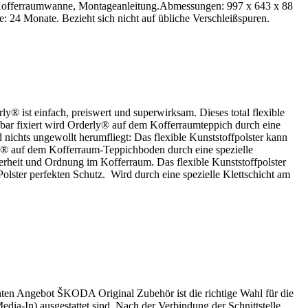
Kofferraumwanne, Montageanleitung.Abmessungen: 997 x 643 x 88
24 Monate. Bezieht sich nicht auf übliche Verschleißspuren.
 ist einfach, preiswert und superwirksam. Dieses total flexible
kbar fixiert wird Orderly® auf dem Kofferraumteppich durch eine
 nichts ungewollt herumfliegt: Das flexible Kunststoffpolster kann
ly® auf dem Kofferraum-Teppichboden durch eine spezielle
erheit und Ordnung im Kofferraum. Das flexible Kunststoffpolster
olster perfekten Schutz. Wird durch eine spezielle Klettschicht am
ten Angebot ŠKODA Original Zubehör ist die richtige Wahl für die
ia-In) ausgestattet sind. Nach der Verbindung der Schnittstelle