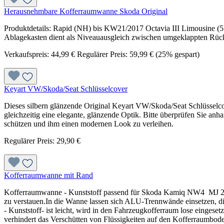
Herausnehmbare Kofferraumwanne Skoda Original
Produktdetails: Rapid (NH) bis KW21/2017 Octavia III Limousine (5E
Ablagekasten dient als Niveauausgleich zwischen umgeklappten Rü
Verkaufspreis:
44,99 €
Regulärer Preis:
59,99 €
(25% gespart)
Keyart VW/Skoda/Seat Schlüsselcover
Dieses silbern glänzende Original Keyart VW/Skoda/Seat Schlüsselcove
gleichzeitig eine elegante, glänzende Optik. Bitte überprüfen Sie anha
schützen und ihm einen modernen Look zu verleihen.
Regulärer Preis:
29,90 €
Kofferraumwanne mit Rand
Kofferraumwanne - Kunststoff passend für Skoda Kamiq NW4 MJ 2019 
zu verstauen.In die Wanne lassen sich ALU-Trennwände einsetzen, di
- Kunststoff- ist leicht, wird in den Fahrzeugkofferraum lose einges
verhindert das Verschütten von Flüssigkeiten auf den Kofferraumbode