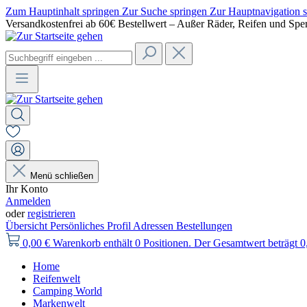
Zum Hauptinhalt springen
Zur Suche springen
Zur Hauptnavigation 
Versandkostenfrei ab 60€ Bestellwert – Außer Räder, Reifen und Spe
Menü schließen
Ihr Konto
Anmelden
oder
registrieren
Übersicht
Persönliches Profil
Adressen
Bestellungen
0,00 €
Warenkorb enthält 0 Positionen. Der Gesamtwert beträgt 0
Home
Reifenwelt
Camping World
Markenwelt