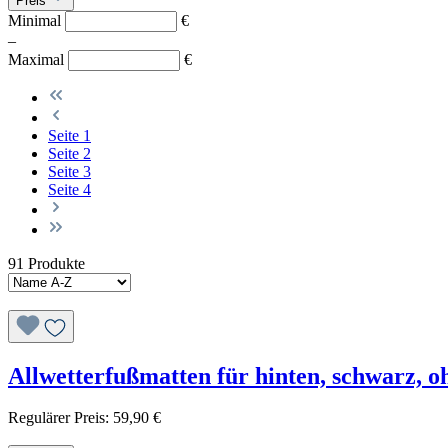
Preis
Minimal
€
–
Maximal
€
Seite
1
Seite
2
Seite
3
Seite
4
91 Produkte
Allwetterfußmatten für hinten, schwarz, o
Regulärer Preis:
59,90 €