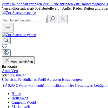
Zum Hauptinhalt springen
Zur Suche springen
Zur Hauptnavigation 
Versandkostenfrei ab 60€ Bestellwert – Außer Räder, Reifen und Spe
Menü schließen
Ihr Konto
Anmelden
oder
registrieren
Übersicht
Persönliches Profil
Adressen
Bestellungen
0,00 €
Warenkorb enthält 0 Positionen. Der Gesamtwert beträgt 0
Home
Reifenwelt
Camping World
Markenwelt