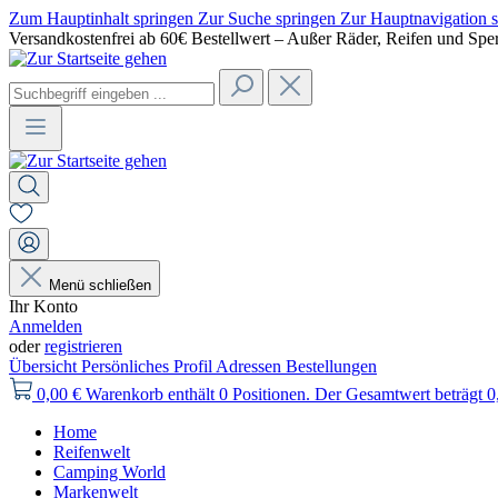
Zum Hauptinhalt springen
Zur Suche springen
Zur Hauptnavigation 
Versandkostenfrei ab 60€ Bestellwert – Außer Räder, Reifen und Spe
Menü schließen
Ihr Konto
Anmelden
oder
registrieren
Übersicht
Persönliches Profil
Adressen
Bestellungen
0,00 €
Warenkorb enthält 0 Positionen. Der Gesamtwert beträgt 0
Home
Reifenwelt
Camping World
Markenwelt