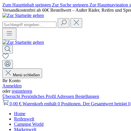
Zum Hauptinhalt springen
Zur Suche springen
Zur Hauptnavigation 
Versandkostenfrei ab 60€ Bestellwert – Außer Räder, Reifen und Spe
Menü schließen
Ihr Konto
Anmelden
oder
registrieren
Übersicht
Persönliches Profil
Adressen
Bestellungen
0,00 €
Warenkorb enthält 0 Positionen. Der Gesamtwert beträgt 0
Home
Reifenwelt
Camping World
Markenwelt