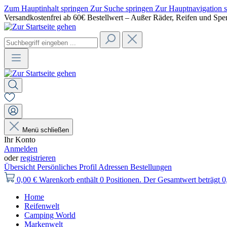
Zum Hauptinhalt springen
Zur Suche springen
Zur Hauptnavigation 
Versandkostenfrei ab 60€ Bestellwert – Außer Räder, Reifen und Spe
Menü schließen
Ihr Konto
Anmelden
oder
registrieren
Übersicht
Persönliches Profil
Adressen
Bestellungen
0,00 €
Warenkorb enthält 0 Positionen. Der Gesamtwert beträgt 0
Home
Reifenwelt
Camping World
Markenwelt