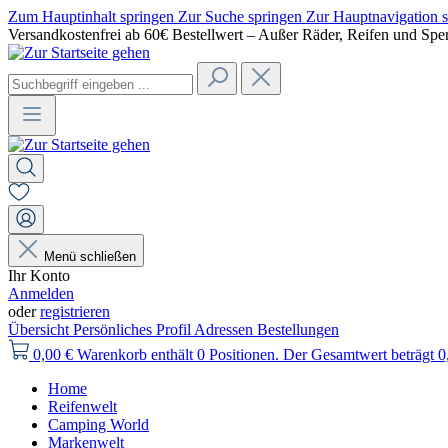
Zum Hauptinhalt springen
Zur Suche springen
Zur Hauptnavigation 
Versandkostenfrei ab 60€ Bestellwert – Außer Räder, Reifen und Spe
Menü schließen
Ihr Konto
Anmelden
oder
registrieren
Übersicht
Persönliches Profil
Adressen
Bestellungen
0,00 €
Warenkorb enthält 0 Positionen. Der Gesamtwert beträgt 0
Home
Reifenwelt
Camping World
Markenwelt