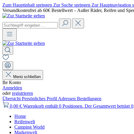
Zum Hauptinhalt springen
Zur Suche springen
Zur Hauptnavigation 
Versandkostenfrei ab 60€ Bestellwert – Außer Räder, Reifen und Spe
Menü schließen
Ihr Konto
Anmelden
oder
registrieren
Übersicht
Persönliches Profil
Adressen
Bestellungen
0,00 €
Warenkorb enthält 0 Positionen. Der Gesamtwert beträgt 0
Home
Reifenwelt
Camping World
Markenwelt