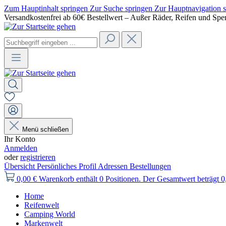
Zum Hauptinhalt springen
Zur Suche springen
Zur Hauptnavigation 
Versandkostenfrei ab 60€ Bestellwert – Außer Räder, Reifen und Spe
Menü schließen
Ihr Konto
Anmelden
oder
registrieren
Übersicht
Persönliches Profil
Adressen
Bestellungen
0,00 €
Warenkorb enthält 0 Positionen. Der Gesamtwert beträgt 0
Home
Reifenwelt
Camping World
Markenwelt