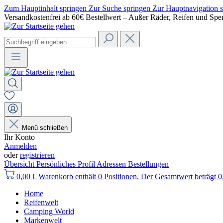
Zum Hauptinhalt springen
Zur Suche springen
Zur Hauptnavigation 
Versandkostenfrei ab 60€ Bestellwert – Außer Räder, Reifen und Spe
Menü schließen
Ihr Konto
Anmelden
oder
registrieren
Übersicht
Persönliches Profil
Adressen
Bestellungen
0,00 €
Warenkorb enthält 0 Positionen. Der Gesamtwert beträgt 0
Home
Reifenwelt
Camping World
Markenwelt