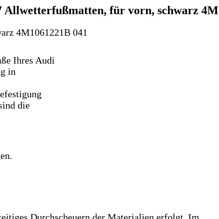
 Allwetterfußmatten, für vorn, schwarz 4
chwarz 4M1061221B 041
ße Ihres Audi
g in
efestigung
sind die
en.
rzeitiges Durchscheuern der Materialien erfolgt. Im