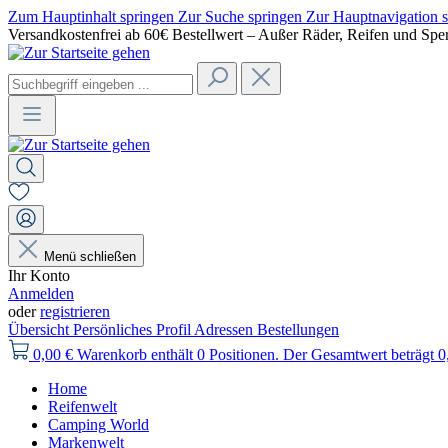
Zum Hauptinhalt springen
Zur Suche springen
Zur Hauptnavigation 
Versandkostenfrei ab 60€ Bestellwert – Außer Räder, Reifen und Spe
Menü schließen
Ihr Konto
Anmelden
oder
registrieren
Übersicht
Persönliches Profil
Adressen
Bestellungen
0,00 €
Warenkorb enthält 0 Positionen. Der Gesamtwert beträgt 0
Home
Reifenwelt
Camping World
Markenwelt