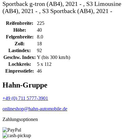
Sportback g-tron (AB4), 2021 - , S3 Limousine
(AB4), 2021 - , S3 Sportback (AB4), 2021 -
Reifenbreite:
225
Höhe:
40
Felgenbreite:
8.0
Zoll:
18
Lastindex:
92
Geschw. Index:
Y (bis 300 km/h)
Lochkreis:
5 x 112
Einpresstiefe:
46
Hahn-Gruppe
+49 (0) 711 5777-3901
onlineshop@hahn-automobile.de
Zahlungsoptionen