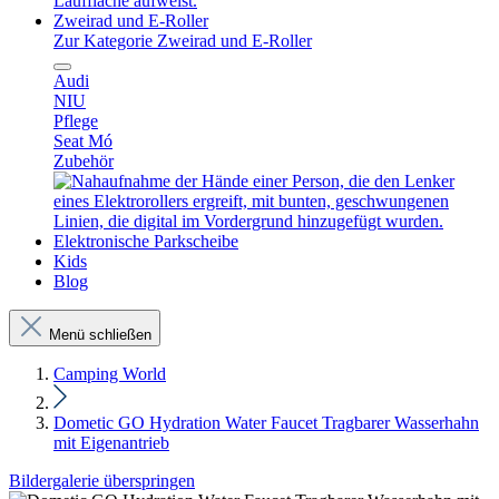
Zweirad und E-Roller
Zur Kategorie Zweirad und E-Roller
Audi
NIU
Pflege
Seat Mó
Zubehör
Elektronische Parkscheibe
Kids
Blog
Menü schließen
Camping World
Dometic GO Hydration Water Faucet Tragbarer Wasserhahn
mit Eigenantrieb
Bildergalerie überspringen