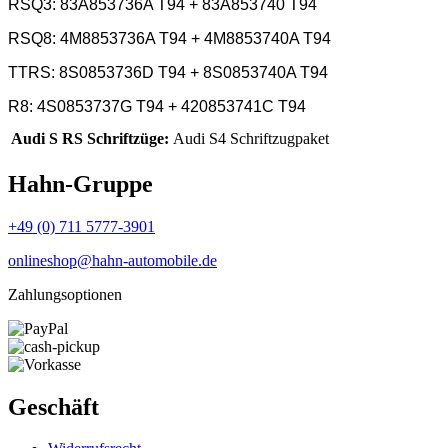
RSQ3:
83A853736A T94 + 83A853740 T94
RSQ8:
4M8853736A T94 + 4M8853740A T94
TTRS:
8S0853736D T94 + 8S0853740A T94
R8:
4S0853737G T94 + 420853741C T94
Audi S RS Schriftzüge:
Audi S4 Schriftzugpaket
Hahn-Gruppe
+49 (0) 711 5777-3901
onlineshop@hahn-automobile.de
Zahlungsoptionen
Geschäft