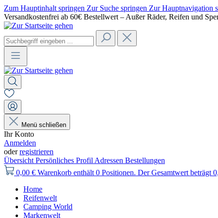
Zum Hauptinhalt springen
Zur Suche springen
Zur Hauptnavigation 
Versandkostenfrei ab 60€ Bestellwert – Außer Räder, Reifen und Spe
Menü schließen
Ihr Konto
Anmelden
oder
registrieren
Übersicht
Persönliches Profil
Adressen
Bestellungen
0,00 €
Warenkorb enthält 0 Positionen. Der Gesamtwert beträgt 0
Home
Reifenwelt
Camping World
Markenwelt