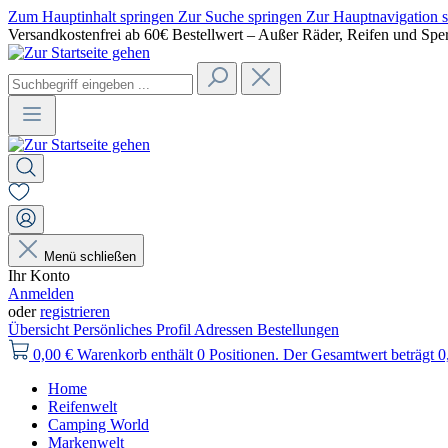
Zum Hauptinhalt springen
Zur Suche springen
Zur Hauptnavigation 
Versandkostenfrei ab 60€ Bestellwert – Außer Räder, Reifen und Spe
Menü schließen
Ihr Konto
Anmelden
oder
registrieren
Übersicht
Persönliches Profil
Adressen
Bestellungen
0,00 €
Warenkorb enthält 0 Positionen. Der Gesamtwert beträgt 0
Home
Reifenwelt
Camping World
Markenwelt