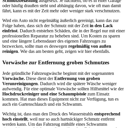
Schmutzbelastung
ausgesetzt. Je nachdem, ob es in einer Garage
oder häufig draußen steht und abhängig davon, wie oft man damit
fährt, kann es mit der Zeit mehr oder weniger stark verschmutzen.
Wird ein Auto nicht regelmäßig äußerlich gereinigt, kann das zur
Folge haben, dass sich der Schmutz mit der Zeit
in den Lack
einfrisst
. Dadurch entstehen Schäden, die in der Regel nur mit einer
professionellen Reparatur zu beheben sind. Um Kosten zu sparen
und eine längere Lebensdauer des eigenen Fahrzeuges zu
bezwecken, sollte man es deswegen
regelmäßig von außen
reinigen
. Wie das am besten geht, zeigen wir hier ebenfalls.
Vorwäsche zur Entfernung groben Schmutzes
Jede gründliche Fahrzeugwäsche beginnt mit der sogenannten
Vorwäsche.
Diese dient der
Entfernung von groben
Verunreinigungen
. Dadurch wird die spätere Wäsche weniger
aufwendig. Für eine optimale Vorwäsche sollten Hilfsmittel wie der
Hochdruckreiniger und eine Schaumpistole
zum Einsatz
kommen. Hat man dieses Equipment nicht zur Verfügung, tun es
auch ein Gartenschlauch und ein Schwamm.
Wichtig ist, dass man den Druck des Wasserstrahls
entsprechend
hoch einstellt
, weil nur so auch hartnäckiger Schmutz entfernt
werden kann. Um das Fahrzeug mithilfe eines Schwamms